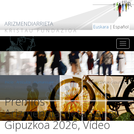
ARIZMENDIARRIETA
Euskara
| Español
KRISTAU FUNDAZIOA
Inicio
/
Artículos
/
Humanisare
/
Premios Arizmendiarrieta Sariak Gipuzkoa
2026, Vídeo resumen
Premios
Arizmendiarrieta Sariak
Gipuzkoa 2026, Vídeo