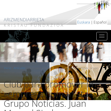
ARIZMENDIARRIETA
Euskara
| Español
KRISTAU FUNDAZIOA
Inicio
/
Artículos
/
Club para promover la «empresa humanista». Grupo
Noticias. Juan Manuel Sinde
Club para promover la
«empresa humanista».
Grupo Noticias. Juan