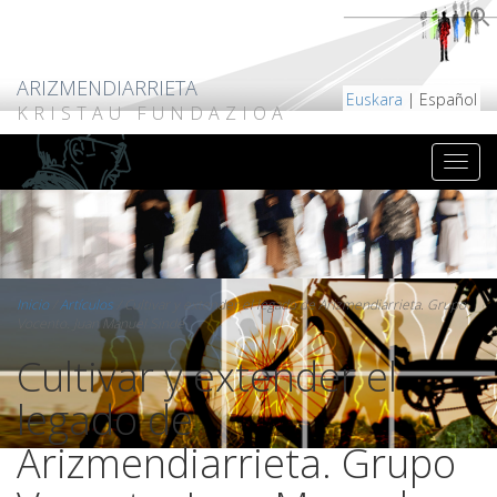
ARIZMENDIARRIETA
Euskara
| Español
KRISTAU FUNDAZIOA
Inicio
/
Artículos
/
Cultivar y extender el legado de Arizmendiarrieta. Grupo
Vocento. Juan Manuel Sinde
Cultivar y extender el
legado de
Arizmendiarrieta. Grupo