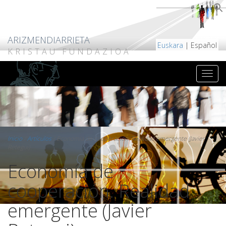
ARIZMENDIARRIETA
Euskara
| Español
KRISTAU FUNDAZIOA
Inicio
/
Artículos
/
Economía de cooperación. Realidad emergente (Javier
Retegui)
Economía de
cooperación. Realidad
emergente (Javier