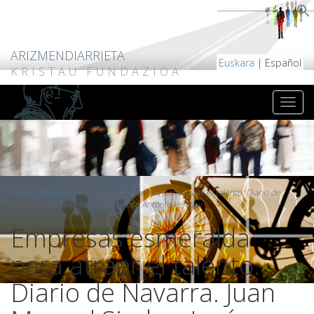
ARIZMENDIARRIETA
Euskara
| Español
KRISTAU FUNDAZIOA
Inicio
/
Artículos
/
Empresas esmeralda para atraer el talento. Diario de
Navarra. Juan Manuel Sinde y José Antonio Yeregui
Empresas esmeralda
para atraer el talento.
Diario de Navarra. Juan