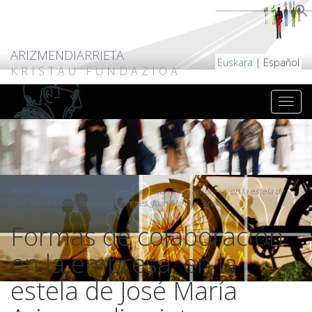
ARIZMENDIARRIETA
Euskara
| Español
KRISTAU FUNDAZIOA
Inicio
/
Artículos
/
Formas de colaboración en la empresa, en la estela de
José María Arizmendiarrieta. Omnes. Juan Manuel Sinde
Formas de colaboración
en la empresa, en la
estela de José María