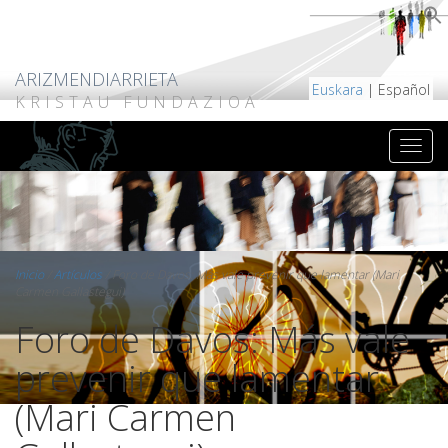
ARIZMENDIARRIETA
Euskara
| Español
KRISTAU FUNDAZIOA
Inicio
/
Artículos
/
Foro de Davos: Más vale prevenir que lamentar (Mari
Carmen Gallastegui)
Foro de Davos: Más vale
prevenir que lamentar
(Mari Carmen