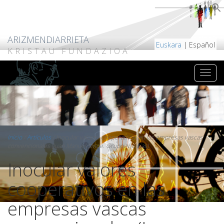
ARIZMENDIARRIETA
Euskara
| Español
KRISTAU FUNDAZIOA
Inicio
/
Artículos
/
Inocular valores cooperativos en las empresas vascas
convencionales (Juan Manuel Sinde. Grupo Noticias)
Inocular valores
cooperativos en las
empresas vascas