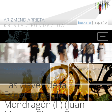
ARIZMENDIARRIETA
Euskara
| Español
KRISTAU FUNDAZIOA
Inicio
/
Artículos
/
Las claves de la Experiencia de Mondragón (II) (Juan Manuel
Sinde. Grupo Noticias)
Las claves de la
Experiencia de
Mondragón (II) (Juan