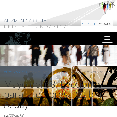
ARIZMENDIARRIETA
Euskara
| Español
KRISTAU FUNDAZIOA
Inicio
/
Artículos
/
Mayo del 68. Lecciones para la empresa (Sabin Azua)
Mayo del 68. Lecciones
para la empresa (Sabin
Azua)
02/03/2018