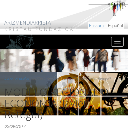
ARIZMENDIARRIETA
Euskara
| Español
KRISTAU FUNDAZIOA
Inicio
/
Artículos
/
MODELO REGIONAL DE ECONOMÍA (Javier Retegui)
MODELO REGIONAL DE
ECONOMÍA (Javier
Retegui)
05/09/2017