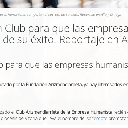
sas humanistas compartan el secreto de su éxito. Reportaje en Alfa y Omega
 Club para que las empres
 de su éxito. Reportaje en 
b para que las empresas humanis
vido por la Fundación Arizmendiarrieta, ya hay interesados e
izado el
Club Arizmendiarrieta de la Empresa Humanista
recién 
 diócesis de Vitoria que lleva el nombre del
sacerdote
promotor 