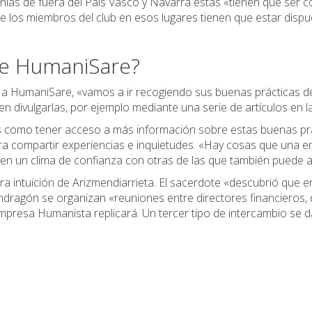
ías de fuera del País Vasco y Navarra estas «tienen que ser col
que los miembros del club en esos lugares tienen que estar dispu
de HumaniSare?
a HumaniSare, «vamos a ir recogiendo sus buenas prácticas de
 divulgarlas, por ejemplo mediante una serie de artículos en l
jas como tener acceso a más información sobre estas buenas prá
a compartir experiencias e inquietudes. «Hay cosas que una em
n un clima de confianza con otras de las que también puede ap
tra intuición de Arizmendiarrieta. El sacerdote «descubrió que 
dragón se organizan «reuniones entre directores financieros, d
Empresa Humanista replicará. Un tercer tipo de intercambio se 