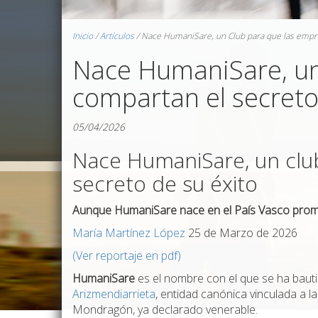
Inicio
/
Artículos
/
Nace HumaniSare, un Club para que las empre
Nace HumaniSare, un
compartan el secreto
05/04/2026
Nace HumaniSare, un clu
secreto de su éxito
Aunque HumaniSare nace en el País Vasco promo
María Martínez López
25 de Marzo de 2026
(Ver reportaje en pdf)
HumaniSare
es el nombre con el que se ha baut
Arizmendiarrieta
, entidad canónica vinculada a la
Mondragón, ya declarado venerable.