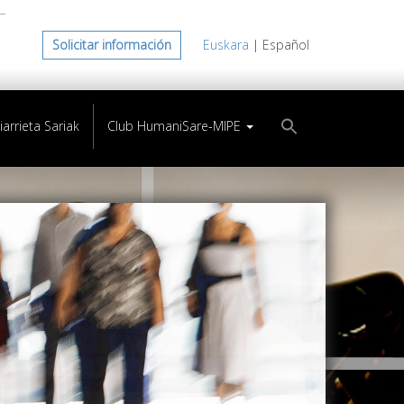
Solicitar información
Euskara
| Español
arrieta Sariak
Club HumaniSare-MIPE