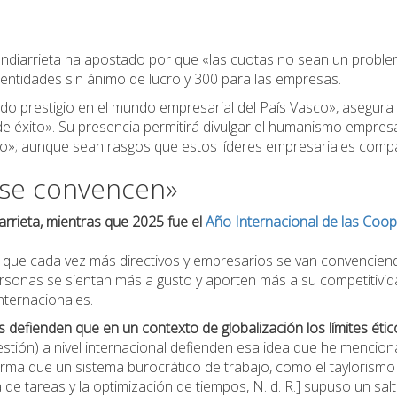
ndiarrieta ha apostado por que «las cuotas no sean un problem
 entidades sin ánimo de lucro y 300 para las empresas.
do prestigio en el mundo empresarial del País Vasco», asegura 
de éxito». Su presencia permitirá divulgar el humanismo empre
ano»; aunque sean rasgos que estos líderes empresariales comp
 se convencen»
arrieta, mientras que 2025 fue el
Año Internacional de las Coop
ue cada vez más directivos y empresarios se van convenciendo
rsonas se sientan más a gusto y aporten más a su competitivida
ternacionales.
 defienden que en un contexto de globalización los límites étic
stión) a nivel internacional defienden esa idea que he mencio
firma que un sistema burocrático de trabajo, como el taylorismo
ada de tareas y la optimización de tiempos, N. d. R.] supuso un sa