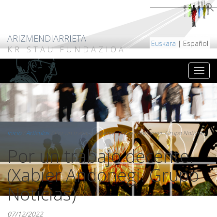
ARIZMENDIARRIETA
Euskara
| Español
KRISTAU FUNDAZIOA
Inicio
/
Artículos
/
Por un trabajo decente. (Xabier Andonegi. Grupo Noticias)
Por un trabajo decente.
(Xabier Andonegi. Grupo
Noticias)
07/12/2022