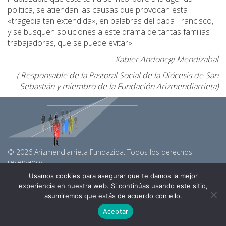
política, se atiendan las causas que provocan esta
«tragedia tan extendida», en palabras del papa Francisco,
y se busquen soluciones a este drama de tantas familias
trabajadoras, que se puede evitar».
Xabier Andonegi Mendizabal
( Responsable de la Pastoral Social de la Diócesis de San
Sebastián y miembro de la Fundación Arizmendiarrieta)
© 2026 Arizmendiarrieta Fundazioa. Todos los derechos
reservados.
arizmendiarrietaf@gmail.com
Usamos cookies para asegurar que te damos la mejor
Linkedin
experiencia en nuestra web. Si continúas usando este sitio,
Youtube
asumiremos que estás de acuerdo con ello.
Aceptar
Política de privacidad y Cookies