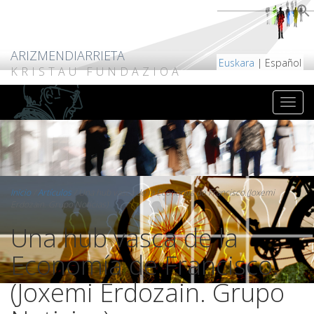
ARIZMENDIARRIETA
Euskara
| Español
KRISTAU FUNDAZIOA
Inicio
/
Artículos
/
Una hub vasca de la Economía de Francisco.(Joxemi
Erdozain. Grupo Noticias)
Una hub vasca de la
Economía de Francisco.
(Joxemi Erdozain. Grupo