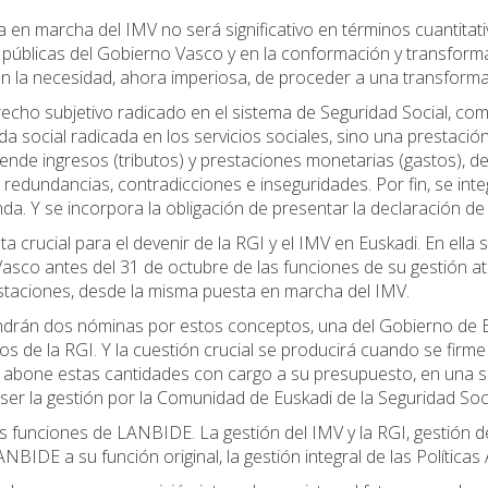
 en marcha del IMV no será significativo en términos cuantitat
as públicas del Gobierno Vasco y en la conformación y transforma
 en la necesidad, ahora imperiosa, de proceder a una transforma
echo subjetivo radicado en el sistema de Seguridad Social, com
a social radicada en los servicios sociales, sino una prestació
rende ingresos (tributos) y prestaciones monetarias (gastos), d
 redundancias, contradicciones e inseguridades. Por fin, se int
enda. Y se incorpora la obligación de presentar la declaración de
lta crucial para el devenir de la RGI y el IMV en Euskadi. En e
asco antes del 31 de octubre de las funciones de su gestión atr
staciones, desde la misma puesta en marcha del IMV.
drán dos nóminas por estos conceptos, una del Gobierno de Es
e la RGI. Y la cuestión crucial se producirá cuando se firme 
abone estas cantidades con cargo a su presupuesto, en una sol
ser la gestión por la Comunidad de Euskadi de la Seguridad Soci
funciones de LANBIDE. La gestión del IMV y la RGI, gestión de 
LANBIDE a su función original, la gestión integral de las Política