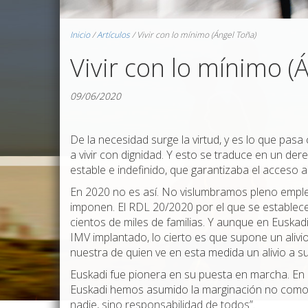
Inicio
/
Artículos
/
Vivir con lo mínimo (Ángel Toña)
Vivir con lo mínimo (
09/06/2020
De la necesidad surge la virtud, y es lo que pa
a vivir con dignidad. Y esto se traduce en un der
estable e indefinido, que garantizaba el acceso a
En 2020 no es así. No vislumbramos pleno empleo,
imponen. El RDL 20/2020 por el que se establece
cientos de miles de familias. Y aunque en Euskad
IMV implantado, lo cierto es que supone un ali
nuestra de quien ve en esta medida un alivio a s
Euskadi fue pionera en su puesta en marcha. En 19
Euskadi hemos asumido la marginación no como u
nadie, sino responsabilidad de todos”.