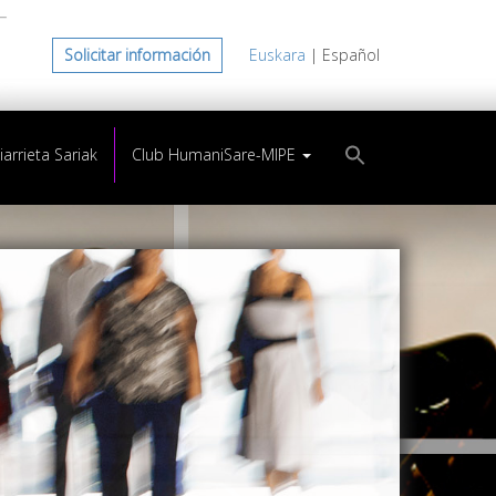
Solicitar información
Euskara
| Español
arrieta Sariak
Club HumaniSare-MIPE