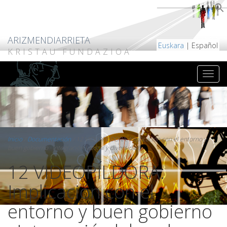
ARIZMENDIARRIETA
Euskara
| Español
KRISTAU FUNDAZIOA
Inicio
/
Documentación
/
12 VIDEOPÍLDORA: Implicación con el entorno y
buen gobierno · Integración laboral y diversidad
12 VIDEOPÍLDORA:
Implicación con el
entorno y buen gobierno