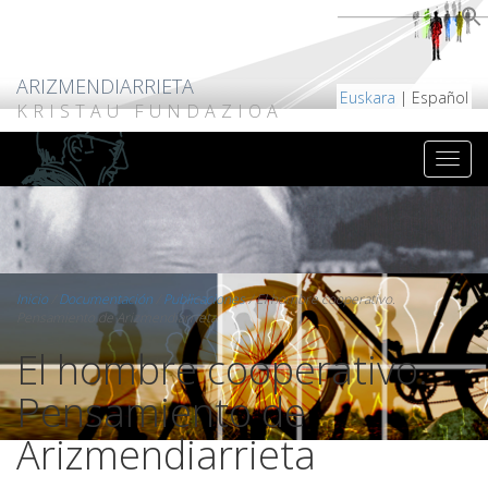
ARIZMENDIARRIETA
Euskara
| Español
KRISTAU FUNDAZIOA
Inicio
/
Documentación
/
Publicaciones
/
El hombre cooperativo.
Pensamiento de Arizmendiarrieta
El hombre cooperativo.
Pensamiento de
Arizmendiarrieta