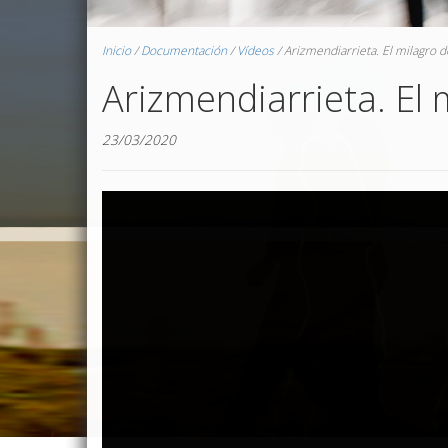
Inicio
/
Documentación
/
Vídeos
/
Arizmendiarrieta. El milagro 
Arizmendiarrieta. El
23/03/2020