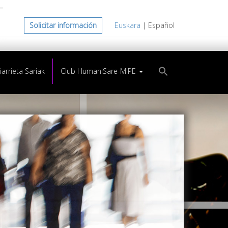
Solicitar información
Euskara
| Español
arrieta Sariak
Club HumaniSare-MIPE