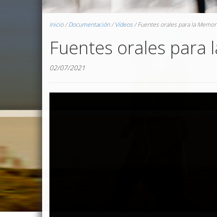
Inicio
/
Documentación
/
Vídeos
/
Fuentes orales para la Memori
Fuentes orales para 
02/07/2021