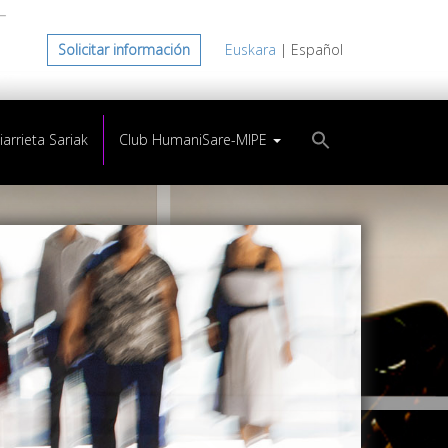
Solicitar información
Euskara
| Español
arrieta Sariak
Club HumaniSare-MIPE