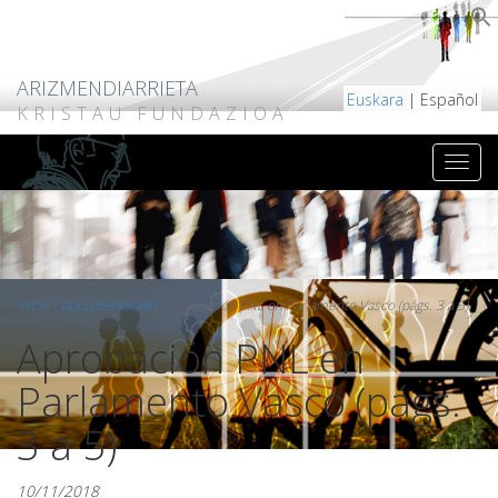
ARIZMENDIARRIETA
Euskara
| Español
KRISTAU FUNDAZIOA
Inicio
/
Documentación
/
Aprobación PNL en Parlamento Vasco (págs. 3 a 5)
Aprobación PNL en
Parlamento Vasco (págs.
3 a 5)
10/11/2018