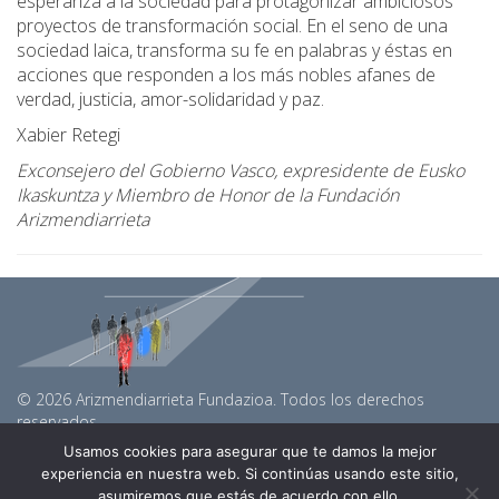
esperanza a la sociedad para protagonizar ambiciosos
proyectos de transformación social. En el seno de una
sociedad laica, transforma su fe en palabras y éstas en
acciones que responden a los más nobles afanes de
verdad, justicia, amor-solidaridad y paz.
Xabier Retegi
Exconsejero del Gobierno Vasco, expresidente de Eusko
Ikaskuntza y Miembro de Honor de la Fundación
Arizmendiarrieta
© 2026 Arizmendiarrieta Fundazioa. Todos los derechos
reservados.
arizmendiarrietaf@gmail.com
Usamos cookies para asegurar que te damos la mejor
Linkedin
experiencia en nuestra web. Si continúas usando este sitio,
Youtube
asumiremos que estás de acuerdo con ello.