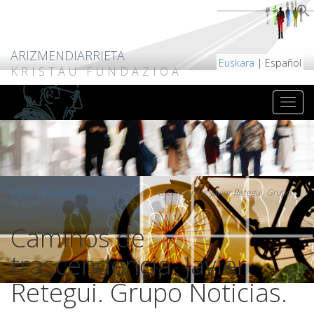
ARIZMENDIARRIETA
Euskara
| Español
KRISTAU FUNDAZIOA
Inicio
/
Documentación
/
Caminos de trascendencia. Javier Retegui. Grupo
Noticias.
Caminos de
trascendencia. Javier
Retegui. Grupo Noticias.