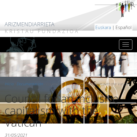
ARIZMENDIARRIETA
Euskara
| Español
KRISTAU FUNDAZIOA
Inicio
/
Documentación
/
Council for an inclusive capitalism with the Vatican
Council for an inclusive
capitalism with the
Vatican
31/05/2021