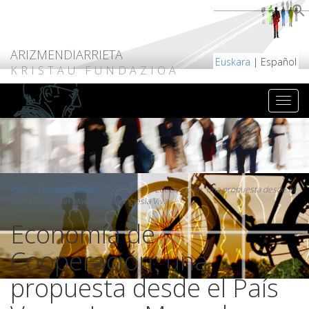
ARIZMENDIARRIETA
Euskara
| Español
KRISTAU FUNDAZIOA
Inicio
/
Documentación
/
Economía de Cooperación: una propuesta desde el
País Vasco. Juan Manuel Sinde. Iglesia Viva
Economía de
Cooperación: una
propuesta desde el País