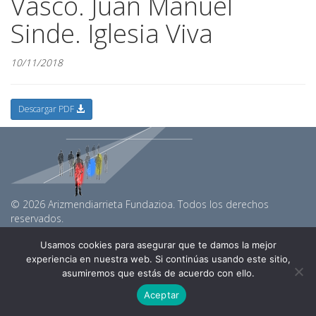
Vasco. Juan Manuel
Sinde. Iglesia Viva
10/11/2018
Descargar PDF
© 2026 Arizmendiarrieta Fundazioa. Todos los derechos
reservados.
arizmendiarrietaf@gmail.com
Usamos cookies para asegurar que te damos la mejor
Linkedin
experiencia en nuestra web. Si continúas usando este sitio,
Youtube
asumiremos que estás de acuerdo con ello.
Política de privacidad y Cookies
Aceptar