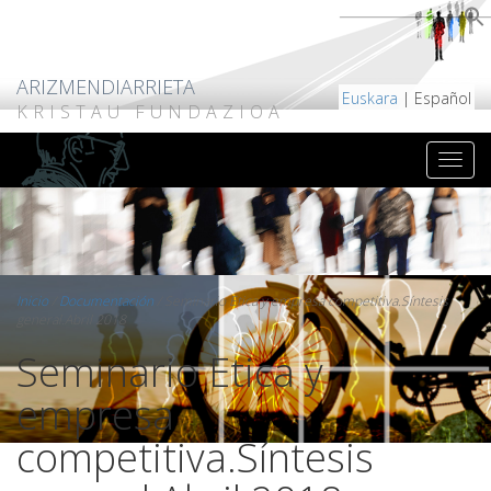
ARIZMENDIARRIETA
Euskara
| Español
KRISTAU FUNDAZIOA
Inicio
/
Documentación
/
Seminario Etica y empresa competitiva.Síntesis
general.Abril 2018
Seminario Etica y
empresa
competitiva.Síntesis