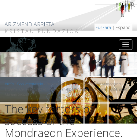
ARIZMENDIARRIETA
Euskara
| Español
KRISTAU FUNDAZIOA
Inicio
/
Documentación
/
The key factors of success of the Mondragon
Experience. Teachings for an inclusive participatory company model (Juan
Manuel Sinde)
The key factors of
success of the
Mondragon Experience.