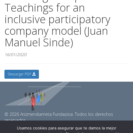
Teachings for an
inclusive participatory
company model (Juan
Manuel Sinde)
16/01/2020
Descargar PDF
© 2026 Arizmendiarrieta Fundazioa. Todos los derechos
reservados.
arizmendiarrietaf@gmail.com
Usamos cookies para asegurar que te damos la mejor
Linkedin