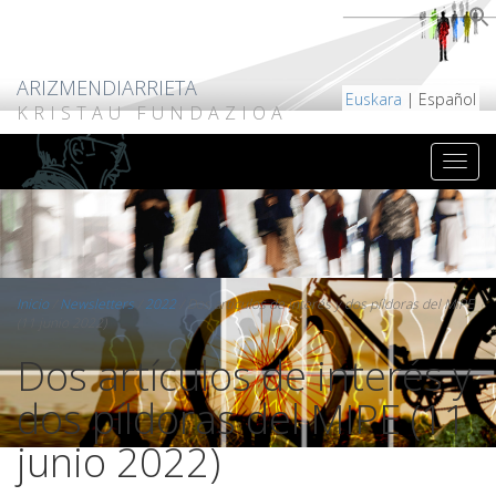
ARIZMENDIARRIETA
Euskara
| Español
KRISTAU FUNDAZIOA
Inicio
/
Newsletters
/
2022
/
Dos artículos de interés y dos píldoras del MIPE
(11 junio 2022)
Dos artículos de interés y
dos píldoras del MIPE (11
junio 2022)