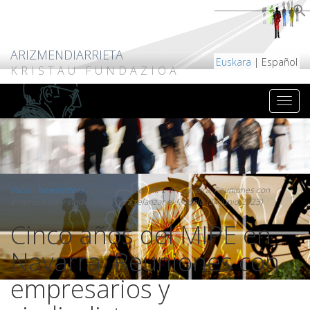
ARIZMENDIARRIETA
Euskara
| Español
KRISTAU FUNDAZIOA
Inicio
/
Newsletters
/
Cinco años del MIPE en Navarra. Reuniones con
empresarios y sindicalistas para relanzar el Modelo (24 junio 2023)
Cinco años del MIPE en
Navarra. Reuniones con
empresarios y