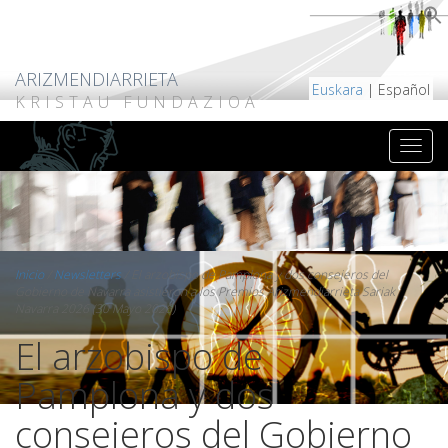
ARIZMENDIARRIETA
Euskara
| Español
KRISTAU FUNDAZIOA
Inicio
/
Newsletters
/
El arzobispo de Pamplona y dos consejeros del
Gobierno de Navarra asistieron a los Premios Arizmendiarrieta Sariak
Navarra 2026 (30 Mayo 2026)
El arzobispo de
Pamplona y dos
consejeros del Gobierno