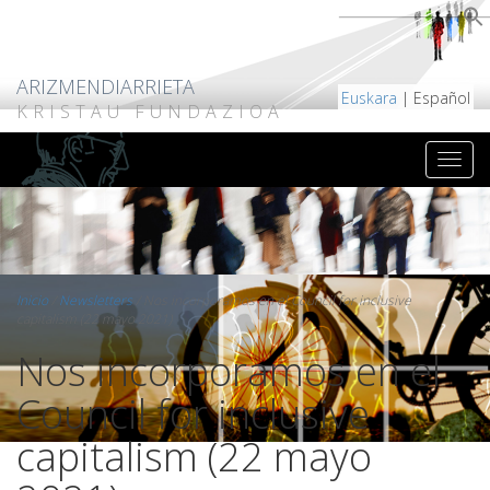
ARIZMENDIARRIETA
Euskara
| Español
KRISTAU FUNDAZIOA
Inicio
/
Newsletters
/
Nos incorporamos en el Council for inclusive
capitalism (22 mayo 2021)
Nos incorporamos en el
Council for inclusive
capitalism (22 mayo