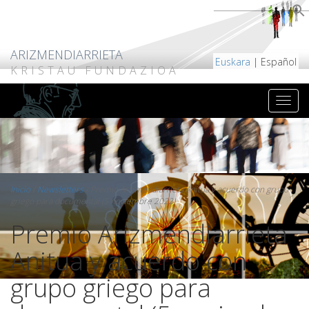
ARIZMENDIARRIETA
Euskara
| Español
KRISTAU FUNDAZIOA
Inicio
/
Newsletters
/
Premio Arizmendiarrieta Anitua y acuerdo con grupo
griego para documental (5 noviembre 2022)
Premio Arizmendiarrieta
Anitua y acuerdo con
grupo griego para