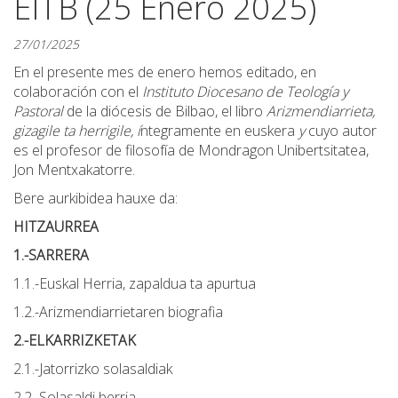
EITB (25 Enero 2025)
27/01/2025
En el presente mes de enero hemos editado, en
colaboración con el
Instituto Diocesano de Teología y
Pastoral
de la diócesis de Bilbao, el libro
Arizmendiarrieta,
gizagile ta herrigile, í
ntegramente en euskera
y
cuyo autor
es el profesor de filosofía de Mondragon Unibertsitatea,
Jon Mentxakatorre.
Bere aurkibidea hauxe da:
HITZAURREA
1.-SARRERA
1.1.-Euskal Herria, zapaldua ta apurtua
1.2.-Arizmendiarrietaren biografia
2.-ELKARRIZKETAK
2.1.-Jatorrizko solasaldiak
2.2.-Solasaldi berria