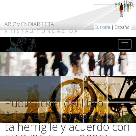
ARIZMENDIARRIETA
Euskara
| Español
KRISTAU FUNDAZIOA
Inicio
/
Newsletters
/
Publicación del libro Arizmendiarrieta, gizagile ta
herrigile y acuerdo con EITB (25 Enero 2025)
Publicación del libro
Arizmendiarrieta, gizagile
ta herrigile y acuerdo con