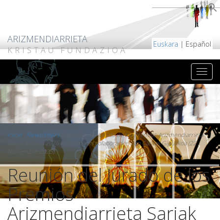
ARIZMENDIARRIETA
Euskara
| Español
KRISTAU FUNDAZIOA
Inicio
/
Newsletters
/
Reunión del Jurado de los Premios Arizmendiarrieta
Sariak Bizkaia 2026 y Jornada en colaboración con Cáritas Gipuzkoa (22
Noviembre 2025)
Reunión del Jurado de los
Premios
Arizmendiarrieta Sariak