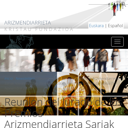
ARIZMENDIARRIETA
Euskara
| Español
KRISTAU FUNDAZIOA
Inicio
/
Newsletters
/
Reunión del Jurado de los Premios Arizmendiarrieta
Sariak Navarra 2026 y Jornada en colaboración con Cáritas Gipuzkoa (15
Noviembre 2025)
Reunión del Jurado de los
Premios
Arizmendiarrieta Sariak