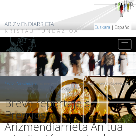
ARIZMENDIARRIETA
Euskara
| Español
KRISTAU FUNDAZIOA
Inicio
/
Newsletters
/
Breve reportaje s. Premios Arizmendiarrieta Anitua e
invitación al acto de entrega (14 Marzo 2026)
Breve reportaje s.
Premios
Arizmendiarrieta Anitua